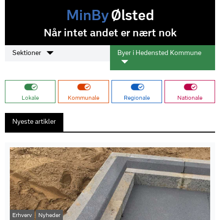
MinBy
Ølsted
Når intet andet er nært nok
Sektioner
Byer i Hedensted Kommune
Lokale
Kommunale
Regionale
Nationale
Nyeste artikler
Erhverv
Nyheder